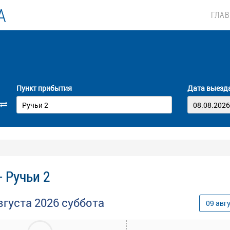
А
ГЛА
Пункт прибытия
Дата выезд
 Ручьи 2
вгуста
2026
суббота
09
авг