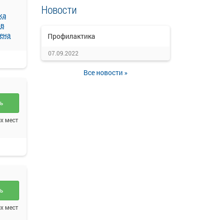
Новости
жа
ов
ена
Профилактика
07.09.2022
Все новости »
ть
х мест
ть
х мест