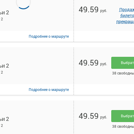
49.59
Прода
руб.
ьи 2
билет
 2
прекращ
Подробнее
о маршруте
49.59
Выбра
руб.
ьи 2
 2
38 свободны
Подробнее
о маршруте
49.59
Выбра
руб.
ьи 2
 2
38 свободны