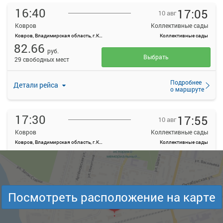
16:40
17:05
10 авг
Ковров
Коллективные сады
Ковров, Владимирская область, г.Ковров, ул.Октябрьская, д.10
Коллективные сады
82.66
руб.
Выбрать
29 свободных мест
Подробнее
Детали рейса
о маршруте
17:30
17:55
10 авг
Ковров
Коллективные сады
Ковров, Владимирская область, г.Ковров, ул.Октябрьская, д.10
Коллективные сады
82.66
руб.
Выбрать
29 свободных мест
Подробнее
Детали рейса
Посмотреть расположение на карте
о маршруте