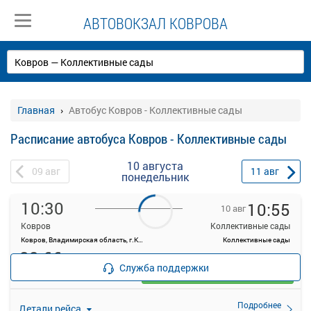
АВТОВОКЗАЛ КОВРОВА
Главная
Автобус Ковров - Коллективные сады
Расписание автобуса Ковров - Коллективные сады
10 августа
09
авг
11
авг
понедельник
10:30
10:55
10 авг
Ковров
Коллективные сады
Ковров, Владимирская область, г.Ковров, ул.Октябрьская, д.10
Коллективные сады
82.66
руб.
Служба поддержки
Выбрать
22 свободных мест
Подробнее
Детали рейса