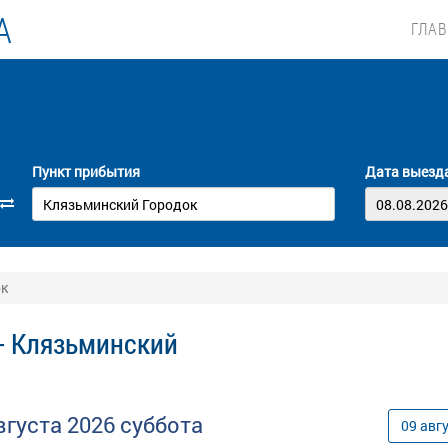
А
ГЛА
Пункт прибытия
Дата выезд
ок
- Клязьминский
вгуста
2026
суббота
09
авг