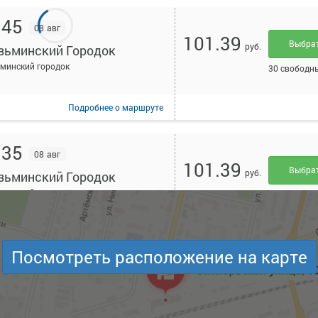
:45
08 авг
101.39
Выбра
руб.
зьминский Городок
минский городок
30 свободн
Подробнее
о маршруте
:35
08 авг
101.39
Выбра
руб.
зьминский Городок
минский городок
27 свободн
Подробнее
о маршруте
Посмотреть расположение на карте