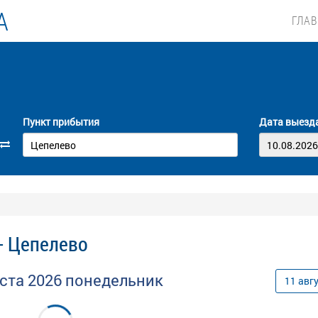
А
ГЛА
Пункт прибытия
Дата выезд
- Цепелево
уста
2026
понедельник
11
авг