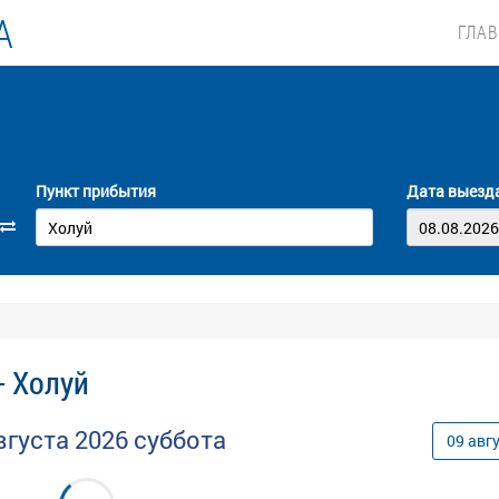
А
ГЛА
Пункт прибытия
Дата выезд
- Холуй
вгуста
2026
суббота
09
авг