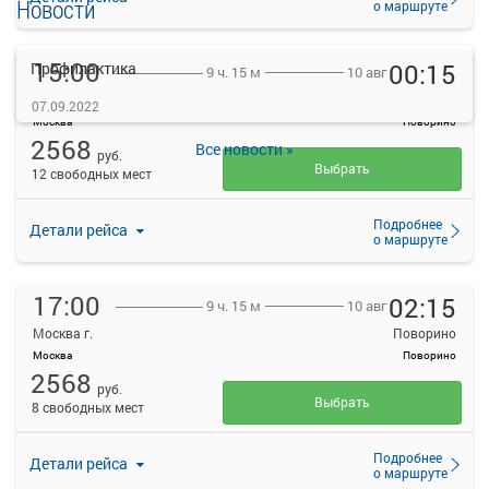
Новости
о маршруте
15:00
00:15
Профилактика
10 авг
9 ч. 15 м
Москва г.
Поворино
07.09.2022
Москва
Поворино
2568
Все новости »
руб.
Выбрать
12 свободных мест
Подробнее
Детали рейса
о маршруте
17:00
02:15
10 авг
9 ч. 15 м
Москва г.
Поворино
Москва
Поворино
2568
руб.
Выбрать
8 свободных мест
Подробнее
Детали рейса
о маршруте