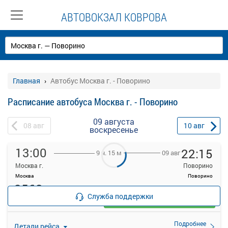
АВТОВОКЗАЛ КОВРОВА
Главная
Автобус Москва г. - Поворино
Расписание автобуса Москва г. - Поворино
09 августа
08
авг
10
авг
воскресенье
13:00
22:15
09 авг
9 ч. 15 м
Москва г.
Поворино
Москва
Поворино
2568
руб.
Служба поддержки
Выбрать
9 свободных мест
Подробнее
Детали рейса