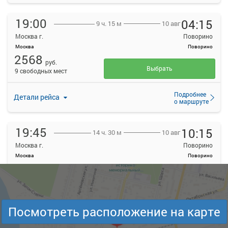
19:00
04:15
10 авг
9 ч. 15 м
Москва г.
Поворино
Москва
Поворино
2568
руб.
Выбрать
9 свободных мест
Подробнее
Детали рейса
о маршруте
19:45
10:15
10 авг
14 ч. 30 м
Москва г.
Поворино
Москва
Поворино
2996
руб.
Выбрать
16 свободных мест
Подробнее
Детали рейса
Посмотреть расположение на карте
о маршруте