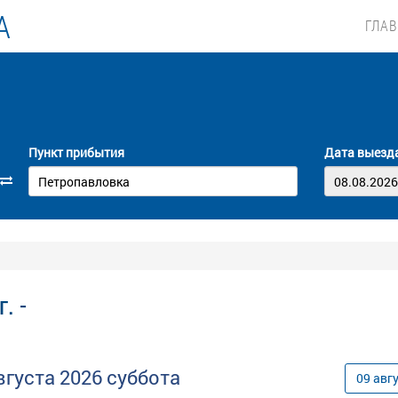
А
ГЛА
Пункт прибытия
Дата выезд
. -
вгуста
2026
суббота
09
авг