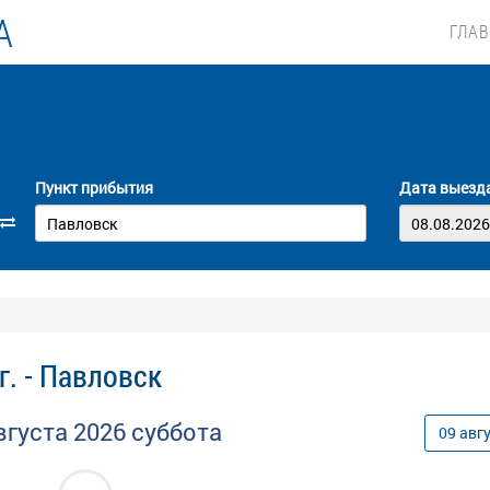
А
ГЛА
Пункт прибытия
Дата выезд
. - Павловск
вгуста
2026
суббота
09
авг