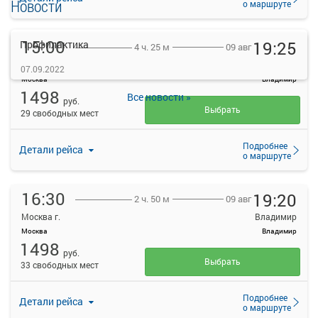
Новости
о маршруте
15:00
19:25
Профилактика
09 авг
4 ч. 25 м
Москва г.
Владимир
07.09.2022
Москва
Владимир
1498
Все новости »
руб.
Выбрать
29 свободных мест
Подробнее
Детали рейса
о маршруте
16:30
19:20
09 авг
2 ч. 50 м
Москва г.
Владимир
Москва
Владимир
1498
руб.
Выбрать
33 свободных мест
Подробнее
Детали рейса
о маршруте