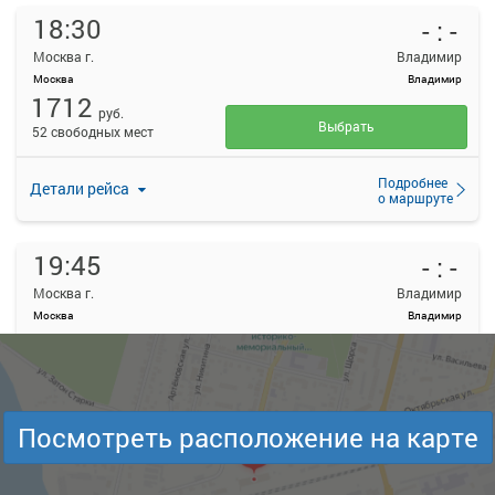
18:30
- : -
Москва г.
Владимир
Москва
Владимир
1712
руб.
Выбрать
52 свободных мест
Подробнее
Детали рейса
о маршруте
19:45
- : -
Москва г.
Владимир
Москва
Владимир
2140
руб.
Выбрать
34 свободных мест
Подробнее
Детали рейса
Посмотреть расположение на карте
о маршруте