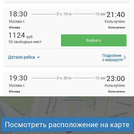
18:30
21:40
10 авг
3 ч. 10 м
Москва г.
Кольчугино
Москва
Кольчугино
1124
руб.
Выбрать
52 свободных мест
Подробнее
Детали рейса
о маршруте
19:30
23:00
10 авг
3 ч. 30 м
Москва г.
Кольчугино
Москва
Кольчугино
1124
руб.
Выбрать
53 свободных мест
Подробнее
Детали рейса
Посмотреть расположение на карте
о маршруте