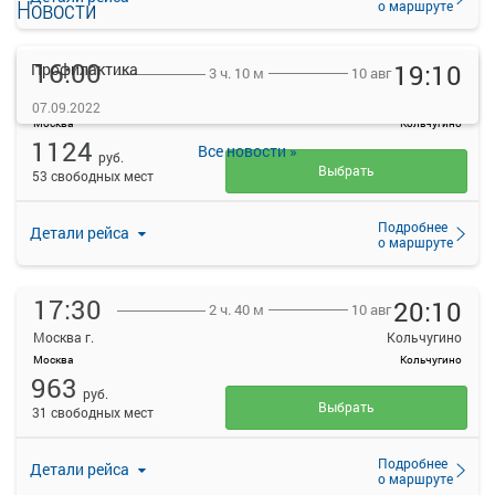
Новости
о маршруте
16:00
19:10
Профилактика
10 авг
3 ч. 10 м
Москва г.
Кольчугино
07.09.2022
Москва
Кольчугино
1124
Все новости »
руб.
Выбрать
53 свободных мест
Подробнее
Детали рейса
о маршруте
17:30
20:10
10 авг
2 ч. 40 м
Москва г.
Кольчугино
Москва
Кольчугино
963
руб.
Выбрать
31 свободных мест
Подробнее
Детали рейса
о маршруте