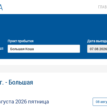
А
ГЛА
Пункт прибытия
Дата выезд
г. - Большая
вгуста
2026
пятница
08
авг