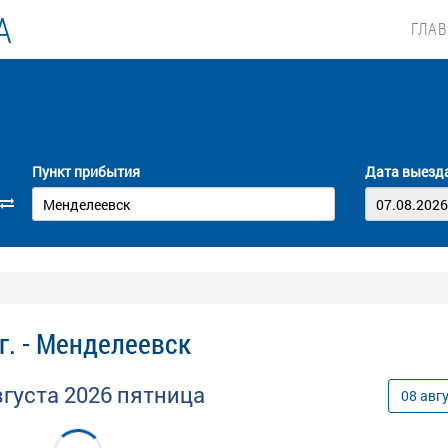
А
ГЛА
Пункт прибытия
Дата выезд
г. - Менделеевск
вгуста
2026
пятница
08
авг