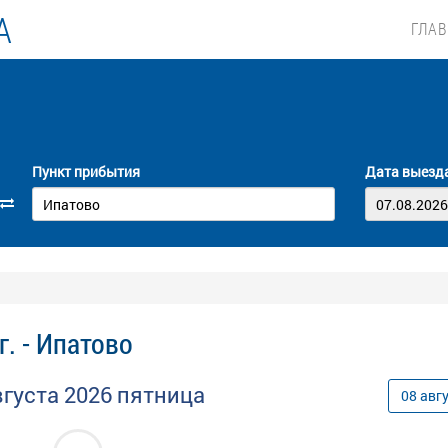
А
ГЛА
Пункт прибытия
Дата выезд
. - Ипатово
вгуста
2026
пятница
08
авг