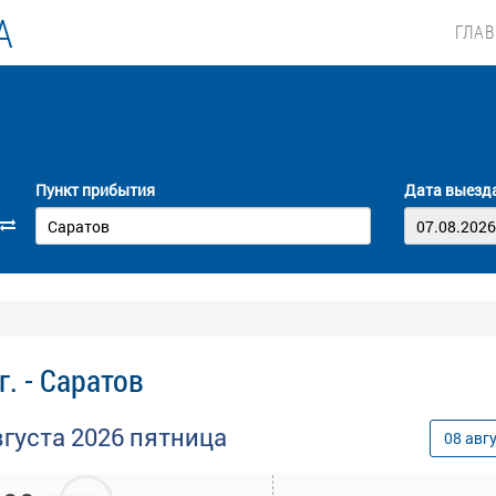
А
ГЛА
Пункт прибытия
Дата выезд
. - Саратов
вгуста
2026
пятница
08
авг