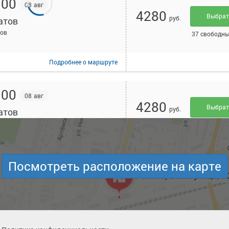
:00
08 авг
4280
Выбра
руб.
атов
тов
37 свободны
Подробнее
о маршруте
:00
08 авг
4280
Выбра
руб.
атов
тов
25 свободны
Подробнее
о маршруте
Посмотреть расположение на карте