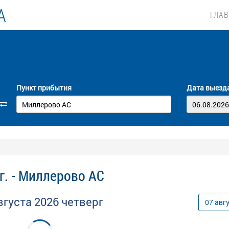
А
ГЛА
Пункт прибытия
Дата выезд
г. - Миллерово АС
вгуста
2026
четверг
07
авг