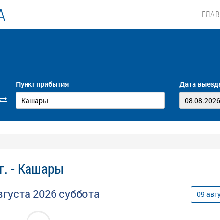
А
ГЛА
Пункт прибытия
Дата выезд
г. - Кашары
вгуста
2026
суббота
09
авг