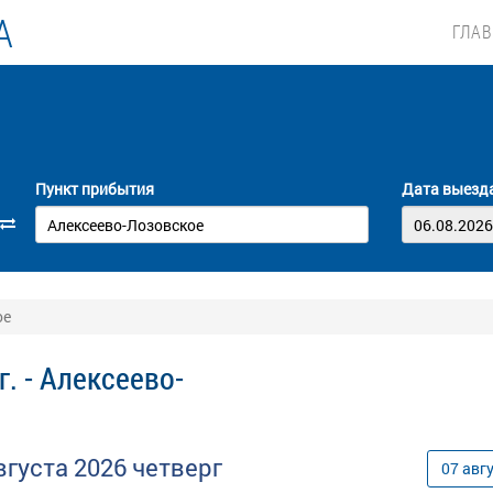
А
ГЛА
Пункт прибытия
Дата выезд
ое
. - Алексеево-
вгуста
2026
четверг
07
авг