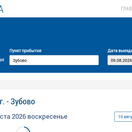
А
ГЛА
Пункт прибытия
Дата выезд
. - Зубово
уста
2026
воскресенье
10
авг