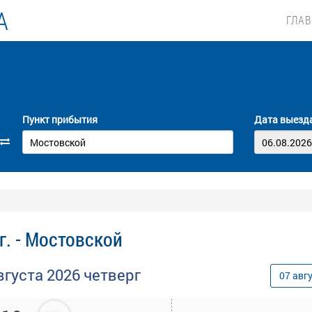
А
ГЛА
Пункт прибытия
Дата выезд
г. - Мостовской
вгуста
2026
четверг
07
авг