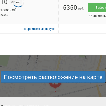
:10
07 авг
5350
Выбра
руб.
товской
овской
47 свободны
Подробнее
о маршруте
Посмотреть расположение на карте