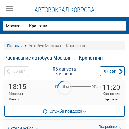
АВТОВОКЗАЛ КОВРОВА
Главная
Автобус Москва г. - Кропоткин
Расписание автобуса Москва г. - Кропоткин
06 августа
05
авг
07
авг
четверг
18:15
11:20
07 авг
17 ч. 5 м
Москва г.
Кропоткин
Москва
Кропоткин
7490
Продажа билетов
руб.
Служба поддержки
прекращена
25 свободных мест
Подробнее
Детали рейса