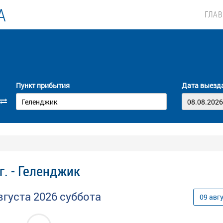
А
ГЛА
Пункт прибытия
Дата выезд
г. - Геленджик
вгуста
2026
суббота
09
авг