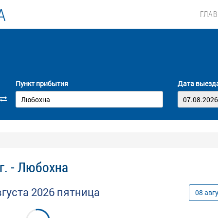
А
ГЛА
Пункт прибытия
Дата выезд
г. - Любохна
вгуста
2026
пятница
08
авг